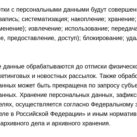
ботки с персональными данными будут соверше
 запись; систематизация; накопление; хранение;
менение); извлечение; использование; передач
е, предоставление, доступ); блокирование; уда
 данные обрабатываются до отписки физическо
етинговых и новостных рассылок. Также обраб
анных может быть прекращена по запросу субъ
анных. Хранение персональных данных, зафикс
елях, осуществляется согласно Федеральному
еле в Российской Федерации» и иным нормати
 архивного дела и архивного хранения.