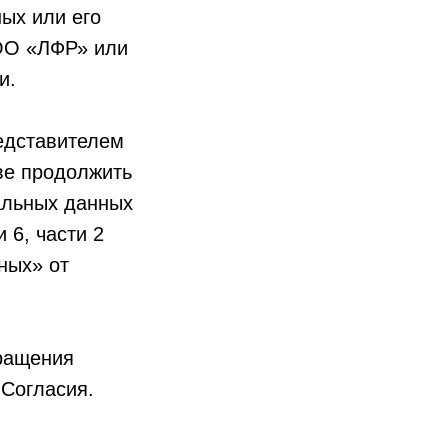
ых или его
ОО «ЛФР» или
и.
редставителем
ве продолжить
альных данных
 6, части 2
ных» от
кращения
 Согласия.