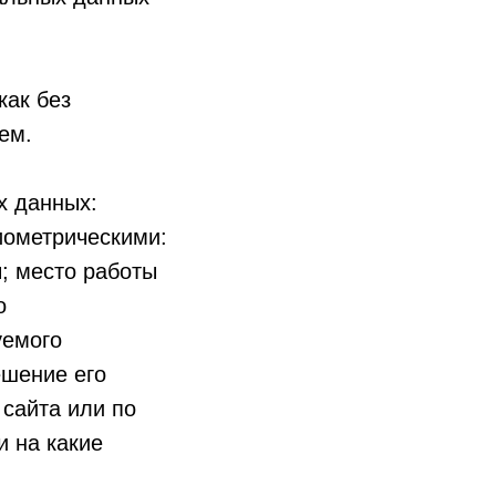
как без
ем.
х данных:
иометрическими:
; место работы
о
уемого
ешение его
 сайта или по
и на какие