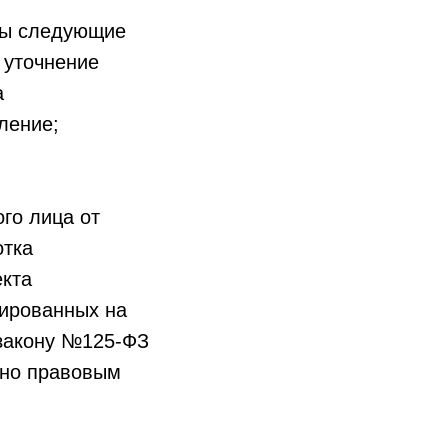
ны следующие
 уточнение
а
ление;
го лица от
отка
екта
ированных на
 закону №125-ФЗ
вно правовым