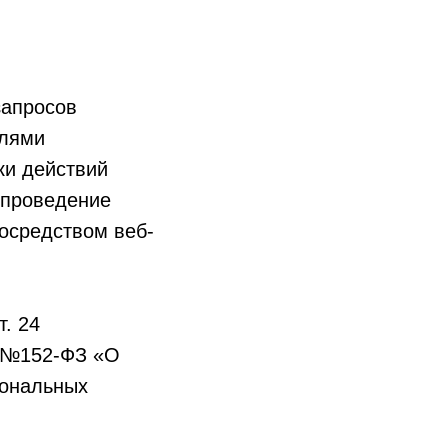
запросов
елями
ки действий
 проведение
посредством веб-
. 24
а №152-ФЗ «О
сональных